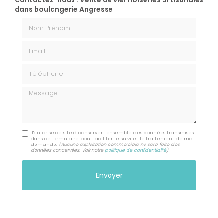
Contactez-nous : Vente de viennoiseries artisanales
dans boulangerie Angresse
Nom Prénom
Email
Téléphone
Message
J'autorise ce site à conserver l'ensemble des données transmises
dans ce formulaire pour faciliter le suivi et le traitement de ma
demande.
(Aucune exploitation commerciale ne sera faite des
données concervées. Voir notre
politique de confidentialité
)