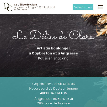
Aller
Le Délice de Clara
au
Contactez-nous
Artisan boulanger à Capbreton et
à Angresse
contenu
principal
Artisan boulanger
à Capbreton et à Angresse
Pâtissier, Snacking
Capbreton :
05 58 41 06 06
6 boulevard du Docteur Junqua
40130 CAPBRETON
Angresse :
05 58 47 16 31
785 route de Tyrosse