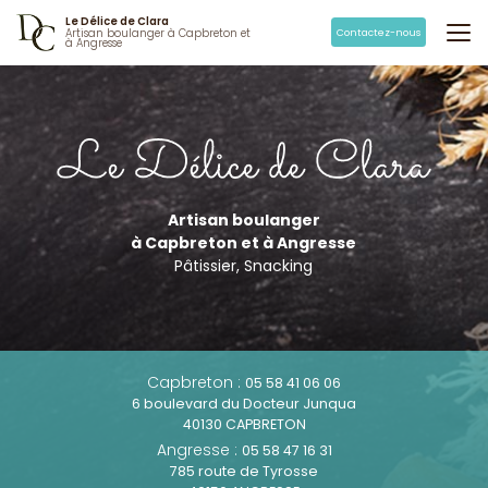
Aller
Le Délice de Clara
au
Contactez-nous
Artisan boulanger à Capbreton et
à Angresse
contenu
principal
Artisan boulanger
à Capbreton et à Angresse
Pâtissier, Snacking
Capbreton :
05 58 41 06 06
6 boulevard du Docteur Junqua
40130 CAPBRETON
Angresse :
05 58 47 16 31
785 route de Tyrosse