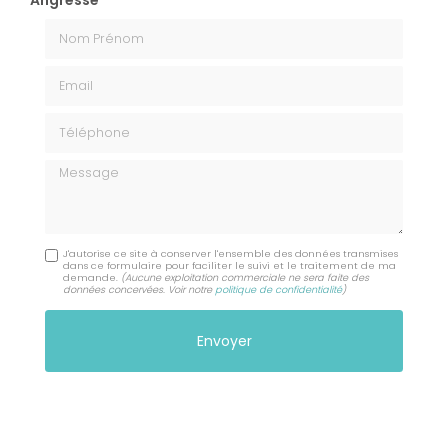
Angresse
Nom Prénom
Email
Téléphone
Message
J'autorise ce site à conserver l'ensemble des données transmises
dans ce formulaire pour faciliter le suivi et le traitement de ma
demande.
(Aucune exploitation commerciale ne sera faite des
données concervées. Voir notre
politique de confidentialité
)