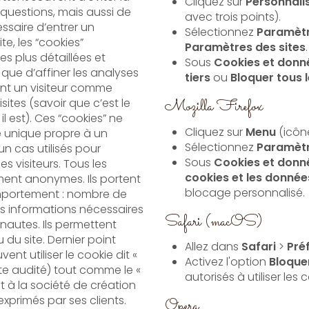
Cliquez sur
Personnali
 questions, mais aussi de
avec trois points).
Sélectionnez
Paramèt
te, les “cookies”
Paramètres des sites
.
s plus détaillées et
Sous
Cookies et donné
que d’affiner les analyses
tiers
ou
Bloquer tous 
Mozilla Firefox
sites (savoir que c’est le
l est). Ces “cookies” ne
Cliquez sur
Menu
(icône
Sélectionnez
Paramèt
un cas utilisés pour
Sous
Cookies et donné
es visiteurs. Tous les
cookies et les donnée
anonymes. Ils portent
blocage personnalisé.
omportement : nombre de
res informations nécessaires
Safari (macOS)
rnautes. Ils permettent
Allez dans
Safari
>
Pré
ent utiliser le cookie dit «
Activez l'option
Bloquer
 site audité) tout comme le «
autorisés à utiliser les 
exprimés par ses clients.
Opera