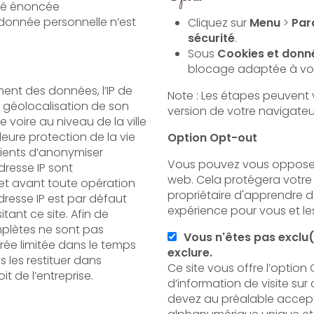
ité énoncée
onnée personnelle n’est
Cliquez sur
Menu
>
Par
sécurité
.
Sous
Cookies et donné
blocage adaptée à vos
ment des données, l’IP de
Note : Les étapes peuvent 
 la géolocalisation de son
version de votre navigateu
 voire au niveau de la ville
Option Opt-out
lients d’anonymiser
Vous pouvez vous opposer a
’adresse IP sont
web. Cela protégera votre
t toute opération
propriétaire d'apprendre d
dresse IP est par défaut
expérience pour vous et les 
itant ce site. Afin de
mplètes ne sont pas
Vous n'êtes pas exclu
exclure.
 les restituer dans
Ce site vous offre l’option
it de l’entreprise.
d’information de visite sur 
devez au préalable accepte