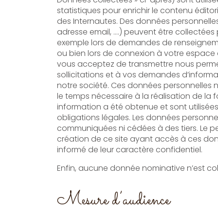
statistiques pour enrichir le contenu éditorial et l’adapter aux besoins
des Internautes. Des données personnelles
adresse email, ….) peuvent être collectées
exemple lors de demandes de renseignem
ou bien lors de connexion à votre espace client. Les informations que
vous acceptez de transmettre nous perme
sollicitations et à vos demandes d’informa
notre société. Ces données personnelles ne seront conservées que
le temps nécessaire à la réalisation de la 
information a été obtenue et sont utilisée
obligations légales. Les données personnelles recue
communiquées ni cédées à des tiers. Le p
création de ce site ayant accès à ces donn
informé de leur caractère confidentiel.
Enfin, aucune donnée nominative n’est coll
Mesure d’audience