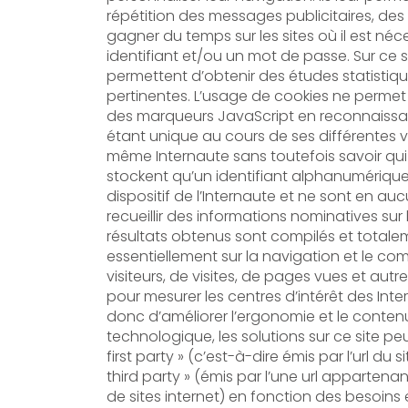
répétition des messages publicitaires, des
gagner du temps sur les sites où il est nécessaire d’entrer un
identifiant et/ou un mot de passe. Sur ce si
permettent d’obtenir des études statistique
pertinentes. L’usage de cookies ne permet 
des marqueurs JavaScript en reconnaissant un visiteur comme
étant unique au cours de ses différentes vi
même Internaute sans toutefois savoir qui i
stockent qu’un identifiant alphanumérique unique propre à un
dispositif de l’Internaute et ne sont en auc
recueillir des informations nominatives sur l
résultats obtenus sont compilés et totalement 
essentiellement sur la navigation et le c
visiteurs, de visites, de pages vues et aut
pour mesurer les centres d’intérêt des Inte
donc d’améliorer l’ergonomie et le contenu du site. Dernier point
technologique, les solutions sur ce site peuv
first party » (c’est-à-dire émis par l’url du
third party » (émis par l’une url appartenant à la société de création
de sites internet) en fonction des besoins 