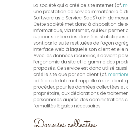
La société qui a créé ce site Internet (cf.
me
une prestation de service immatérielle à di
Software as a Service, SaaS) afin de mesurer 
Cette société met donc à disposition de so
informatique, via Internet, qui leur permet d
supports online des données statistiques 
sont par la suite restituées de façon agrégée et anonyme dans une
interface web à laquelle son client et ell
Avec les données recueillies, il devient pos
l’ergonomie du site et la gamme des produi
proposés. Ce service est donc utilisé aussi
créé le site que par son client (cf.
mentions
créé ce site Internet rappelle à son client qu’il doit égal
procéder, pour les données collectées et don
propriétaire, aux déclarations de traitem
personnelles auprès des administrations 
formalités légales nécessaires.
Données collectées