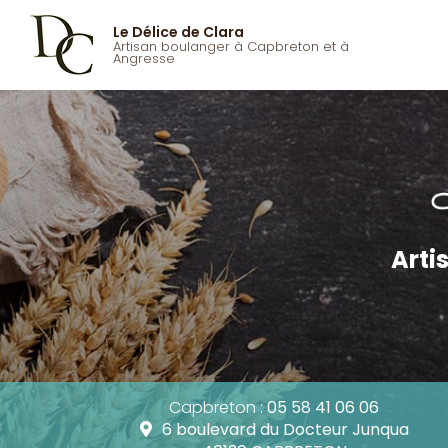
Aller
au
Le Délice de Clara
Artisan boulanger à Capbreton et à
Navigatio
contenu
Angresse
principal
Arti
Capbreton :
05 58 41 06 06
6 boulevard du Docteur Junqua