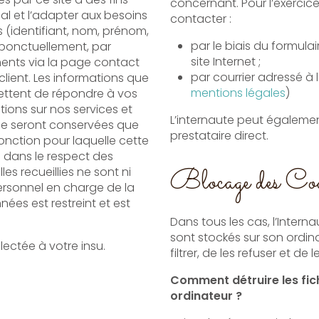
concernant. Pour l’exercice 
contacter :
 (identifiant, nom, prénom,
par le biais du formula
 ponctuellement, par
site Internet ;
ents via la page contact
par courrier adressé à l
mentions légales
)
ttent de répondre à vos
tions sur nos services et
L’internaute peut égalemen
prestataire direct.
fonction pour laquelle cette
s dans le respect des
Blocage des Coo
illies ne sont ni
ersonnel en charge de la
ées est restreint et est
Dans tous les cas, l’Interna
sont stockés sur son ordinate
ectée à votre insu.
filtrer, de les refuser et de l
Comment détruire les fich
ordinateur ?