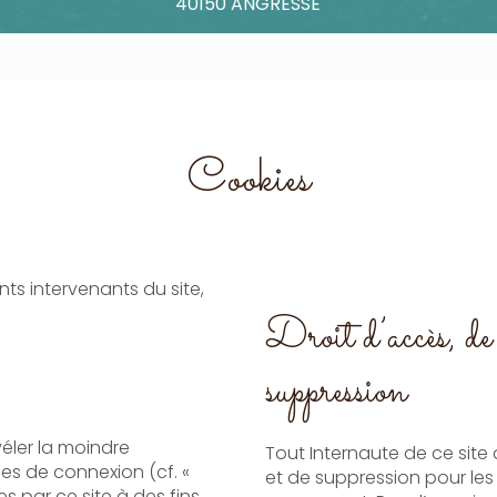
40150 ANGRESSE
Cookies
ents intervenants du site,
Droit d’accès, de r
suppression
véler la moindre
Tout Internaute de ce site 
es de connexion (cf. «
et de suppression pour les
s par ce site à des fins