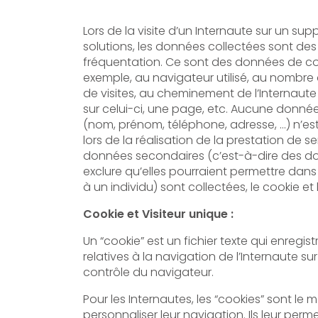
Lors de la visite d’un Internaute sur un sup
solutions, les données collectées sont de
fréquentation. Ce sont des données de con
exemple, au navigateur utilisé, au nombre de pages vues, au nombre
de visites, au cheminement de l’Internaute 
sur celui-ci, une page, etc. Aucune donnée
(nom, prénom, téléphone, adresse, …) n’est collectée à notre initiati
lors de la réalisation de la prestation de s
données secondaires (c’est-à-dire des d
exclure qu’elles pourraient permettre dans certa
à un individu) sont collectées, le cookie et l
Cookie et Visiteur unique :
Un “cookie” est un fichier texte qui enregis
relatives à la navigation de l’Internaute sur 
contrôle du navigateur.
Pour les Internautes, les “cookies” sont le 
personnaliser leur navigation. Ils leur perm