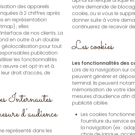
alphanumérique unique et aléatoire, afin d
lisation des appareils
votre demande de blocage 
nquées à 2 chiffres après
cookie, ou si vous le supp
es en représentation
donner suite à votre dema
continuerez de rece
interface de nos clients. La
pond en outre à un double
Les cookies
la géolocalisation pour tout
s responsables publication
iliser les fonctionnalités
Les fonctionnalités des co
n œuvre cet opt-in et à
Lors de la navigation sur ce
peuvent générer et déposer
terminal. Ils peuvent notam
mémorisation de votre identifiant), établir des sta
es Internautes
mesures d’audience afin d’a
publicité ciblée.
 mesure d’audience
Les cookies fonctionnel
fourniture du service e
la navigation (ex : ada
me représenté dans les
choix de langue, accès à un espace perso