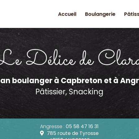
Accueil
Boulangerie
Pâtis
n principale
san boulanger
à Capbreton et à Ang
Pâtissier, Snacking
Angresse :
05 58 47 16 31
785 route de Tyrosse