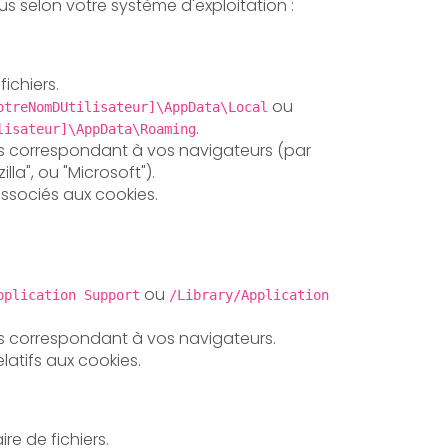
s selon votre système d'exploitation :
fichiers.
ou
otreNomDUtilisateur]\AppData\Local
.
lisateur]\AppData\Roaming
s correspondant à vos navigateurs (par
lla", ou "Microsoft").
associés aux cookies.
ou
pplication Support
/Library/Application
s correspondant à vos navigateurs.
elatifs aux cookies.
re de fichiers.