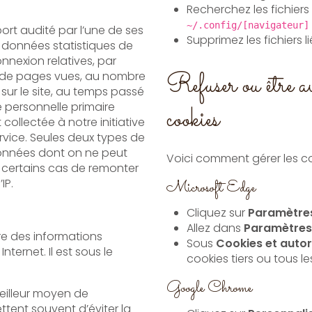
Recherchez les fichier
~/.config/[navigateur]
port audité par l’une de ses
Supprimez les fichiers l
s données statistiques de
nexion relatives, par
Refuser ou être av
sur le site, au temps passé
 personnelle primaire
cookies
ve
ervice. Seules deux types de
onnées dont on ne peut
Voici comment gérer les co
ins cas de remonter
’IP.
Microsoft Edge
Cliquez sur
Paramètres
Allez dans
Paramètres
tre des informations
Sous
Cookies et autor
Internet. Il est sous le
cookies tiers ou tous le
Google Chrome
meilleur moyen de
ettent souvent d’éviter la