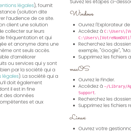
Suivez les étapes ci-dessou
ntions légales
), fournit
stance (solution dite
Windows
l’audience de ce site.
Ouvrez l'Explorateur de 
n client une solution
Accédez à
e collecter sur leurs
C:\Users\[V
de fréquentation et qui
C:\Users\[VotreNomDUti
Recherchez les dossier
exemple, "Google", "Mozi
e même ont seuls accès.
Supprimez les fichiers 
sible d’améliorer
ts ou services qui y sont
macOS
 bien par la société qui a
 légales
). La société qui a
Ouvrez le Finder.
ement
Accédez à
~/Library/A
t il est in fine
.
Support
ent des données
Recherchez les dossier
compétentes et aux
Supprimez les fichiers r
Linux
Ouvrez votre gestionnai