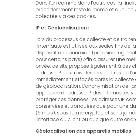
Dans l’un comme dans l’autre cas, la final
précédemment reste la même et aucune d
collectée via ces cookies.
IP et Géolocalisation :
Lors du processus de collecte et de traite
l’Internaute est utilisée aux seules fins de
dispositif de connexion (précision régionale
pour certains pays) Afin d’assurer une meilleure protection de la vie
privée, ce site propose également à ces c
l’adresse IP : les trois derniers chiffres de l
immédiatement effacés après la collecte et avan
de géolocalisation. L’anonymisation de l’a
appliquée à l’adresse IP des Internautes vis
protéger ces données, les adresses IP co
conservées et tronquées que pour une durée limitée dans le temps
(6 mois), sous forme cryptée et sans jamais
l’interface du client ou quelque autre endro
Géolocalisation des appareils mobiles :