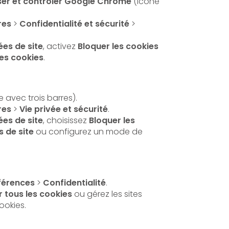
ser et contrôler Google Chrome
(icône
res
>
Confidentialité et sécurité
>
es de site
, activez
Bloquer les cookies
les cookies
.
 avec trois barres).
res
>
Vie privée et sécurité
.
es de site
, choisissez
Bloquer les
s de site
ou configurez un mode de
férences
>
Confidentialité
.
 tous les cookies
ou gérez les sites
cookies.