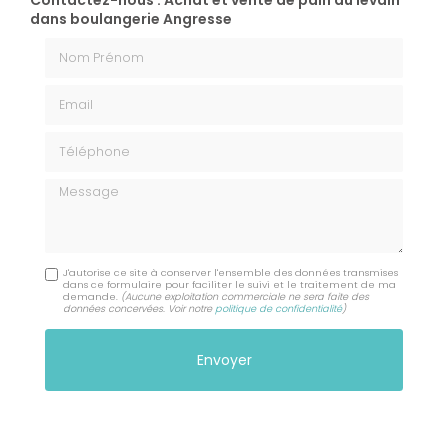
Contactez-nous : Achat et vente de pain au levain
dans boulangerie Angresse
Nom Prénom
Email
Téléphone
Message
J'autorise ce site à conserver l'ensemble des données transmises
dans ce formulaire pour faciliter le suivi et le traitement de ma
demande.
(Aucune exploitation commerciale ne sera faite des
données concervées. Voir notre
politique de confidentialité
)