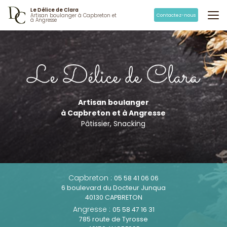
Aller
Le Délice de Clara
au
Contactez-nous
Artisan boulanger à Capbreton et
à Angresse
contenu
principal
Artisan boulanger
à Capbreton et à Angresse
Pâtissier, Snacking
Capbreton :
05 58 41 06 06
6 boulevard du Docteur Junqua
40130 CAPBRETON
Angresse :
05 58 47 16 31
785 route de Tyrosse