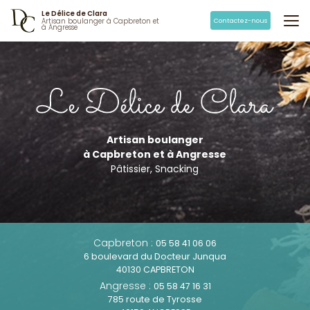
Aller
Le Délice de Clara
au
Contactez-nous
Artisan boulanger à Capbreton et
à Angresse
contenu
principal
Artisan boulanger
à Capbreton et à Angresse
Pâtissier, Snacking
Capbreton :
05 58 41 06 06
6 boulevard du Docteur Junqua
40130 CAPBRETON
Angresse :
05 58 47 16 31
785 route de Tyrosse