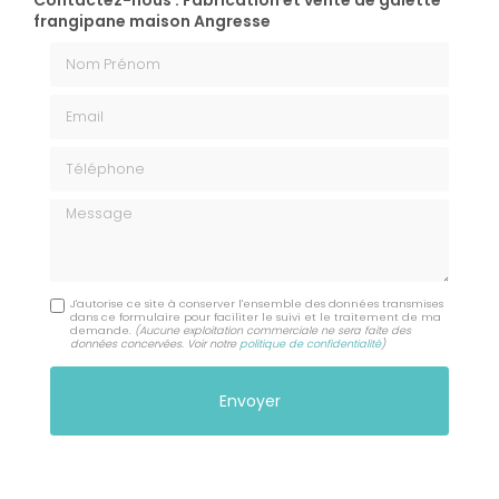
Contactez-nous : Fabrication et vente de galette
frangipane maison Angresse
Nom Prénom
Email
Téléphone
Message
J'autorise ce site à conserver l'ensemble des données transmises
dans ce formulaire pour faciliter le suivi et le traitement de ma
demande.
(Aucune exploitation commerciale ne sera faite des
données concervées. Voir notre
politique de confidentialité
)