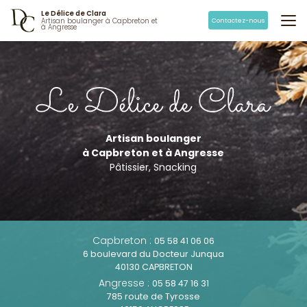
Aller
Le Délice de Clara
au
Contactez-nous
Artisan boulanger à Capbreton et
à Angresse
contenu
principal
Artisan boulanger
à Capbreton et à Angresse
Pâtissier, Snacking
Capbreton :
05 58 41 06 06
6 boulevard du Docteur Junqua
40130 CAPBRETON
Angresse :
05 58 47 16 31
785 route de Tyrosse