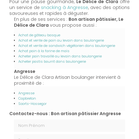
Pour une pause gourmande,
Le Délice de Clara
offre
un service de
snacking à Angresse
, avec des options
savoureuses et rapides à déguster.
En plus de ses services :
Bon artisan pâtissier, Le
Délice de Clara
vous propose aussi :
Achat de gâteau basque
Achat et vente de pain au levain dans boulangerie
Achat et vente de sandwich végétarien dans boulangerie
Achat pain à la farine de maïs
Acheter pain travaillé au levain dans boulangerie
Acheter pastis bourrit dans boulangerie
Angresse
Le Délice de Clara Artisan boulanger intervient à
proximité de :
Angresse
Capbreton
Soorts-Hossegor
Contactez-nous : Bon artisan pâtissier Angresse
Nom Prénom
Email