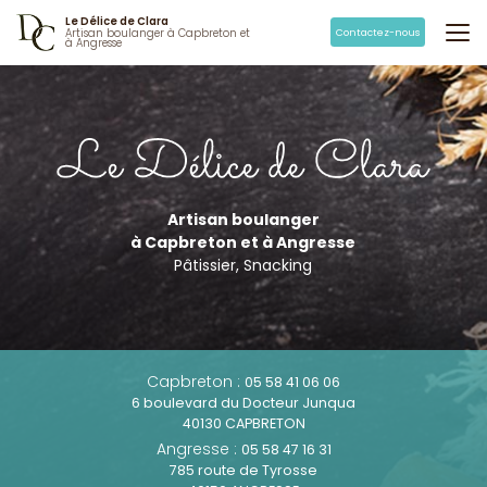
Aller
Le Délice de Clara
au
Contactez-nous
Artisan boulanger à Capbreton et
à Angresse
contenu
principal
Artisan boulanger
à Capbreton et à Angresse
Pâtissier, Snacking
Capbreton :
05 58 41 06 06
6 boulevard du Docteur Junqua
40130 CAPBRETON
Angresse :
05 58 47 16 31
785 route de Tyrosse