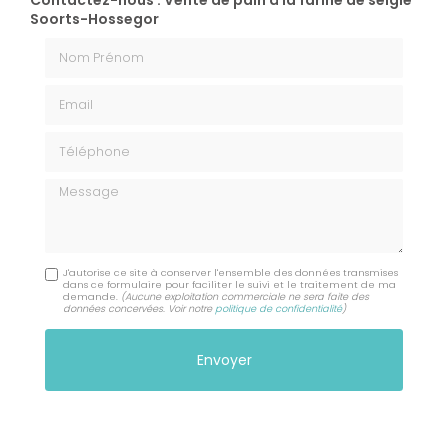
Contactez-nous : Vente de pain à la farine de seigle
Soorts-Hossegor
Nom Prénom
Email
Téléphone
Message
J'autorise ce site à conserver l'ensemble des données transmises
dans ce formulaire pour faciliter le suivi et le traitement de ma
demande.
(Aucune exploitation commerciale ne sera faite des
données concervées. Voir notre
politique de confidentialité
)