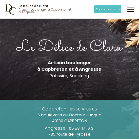
Aller
Le Délice de Clara
au
Contactez-nous
Artisan boulanger à Capbreton et
à Angresse
contenu
principal
Artisan boulanger
à Capbreton et à Angresse
Pâtissier, Snacking
Capbreton :
05 58 41 06 06
6 boulevard du Docteur Junqua
40130 CAPBRETON
Angresse :
05 58 47 16 31
785 route de Tyrosse