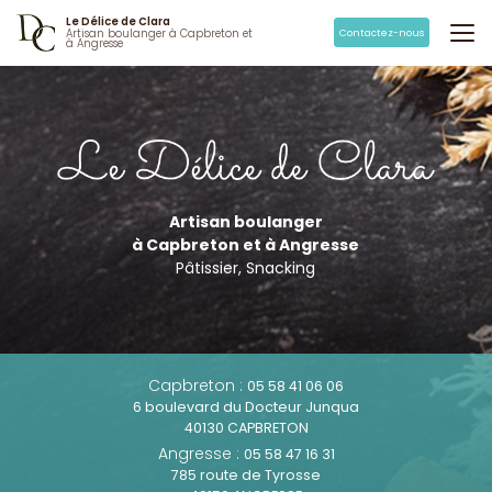
Aller
Le Délice de Clara
au
Contactez-nous
Artisan boulanger à Capbreton et
à Angresse
contenu
principal
Artisan boulanger
à Capbreton et à Angresse
Pâtissier, Snacking
Capbreton :
05 58 41 06 06
6 boulevard du Docteur Junqua
40130 CAPBRETON
Angresse :
05 58 47 16 31
785 route de Tyrosse