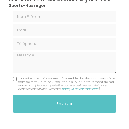
Contactez-nous : Vente de brioche grand-mère
Soorts-Hossegor
Nom Prénom
Email
Téléphone
Message
J'autorise ce site à conserver l'ensemble des données transmises
dans ce formulaire pour faciliter le suivi et le traitement de ma
demande.
(Aucune exploitation commerciale ne sera faite des
données concervées. Voir notre
politique de confidentialité
)