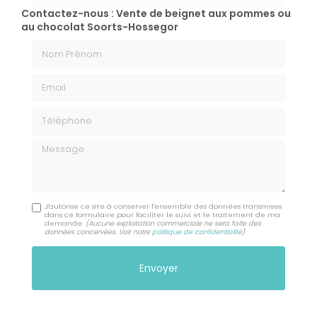
Contactez-nous : Vente de beignet aux pommes ou
au chocolat Soorts-Hossegor
Nom Prénom
Email
Téléphone
Message
J'autorise ce site à conserver l'ensemble des données transmises
dans ce formulaire pour faciliter le suivi et le traitement de ma
demande.
(Aucune exploitation commerciale ne sera faite des
données concervées. Voir notre
politique de confidentialité
)