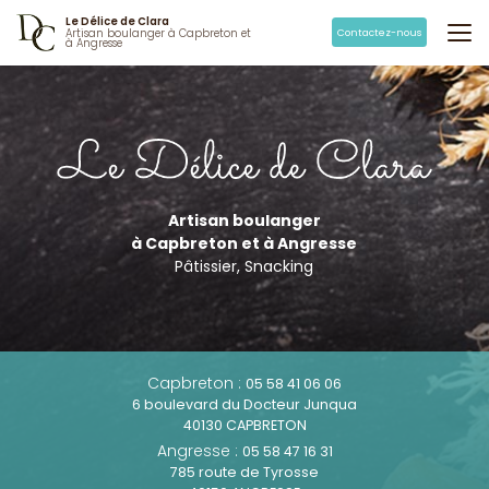
Aller
Le Délice de Clara
au
Contactez-nous
Artisan boulanger à Capbreton et
à Angresse
contenu
principal
Artisan boulanger
à Capbreton et à Angresse
Pâtissier, Snacking
Capbreton :
05 58 41 06 06
6 boulevard du Docteur Junqua
40130 CAPBRETON
Angresse :
05 58 47 16 31
785 route de Tyrosse