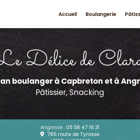
Accueil
Boulangerie
Pâtis
n principale
san boulanger
à Capbreton et à Ang
Pâtissier, Snacking
Angresse :
05 58 47 16 31
785 route de Tyrosse