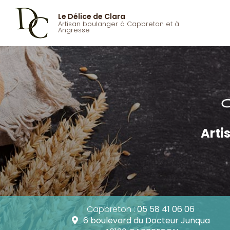
Aller
au
Le Délice de Clara
Artisan boulanger à Capbreton et à
Navigatio
contenu
Angresse
principal
Arti
Capbreton :
05 58 41 06 06
6 boulevard du Docteur Junqua