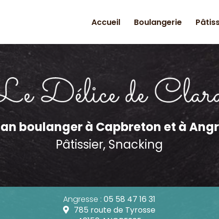
Accueil
Boulangerie
Pâtis
n principale
san boulanger
à Capbreton et à Ang
Pâtissier, Snacking
Angresse :
05 58 47 16 31
785 route de Tyrosse